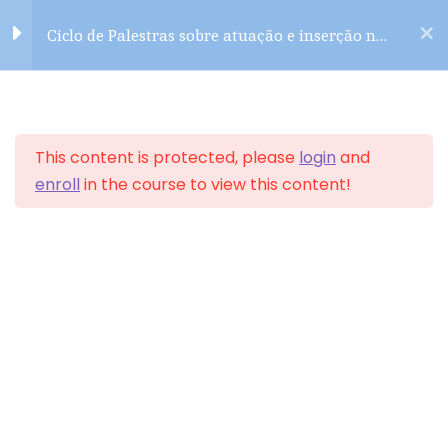
Skip
Ciclo de Palestras sobre atuação e inserção no
to
mercado de trabalho
content
7
Inserção no mercado
de trabalho
This content is protected, please
login
and
enroll
in the course to view this content!
Site de Treinamento &
8
Atuação no mercado
Workshop
de trabalho
Auto Gestão de Carreira
Home Office e Trabalho
Remoto
Home
All Courses
Desenvolvimento Profissional
Liderança e seus desafios