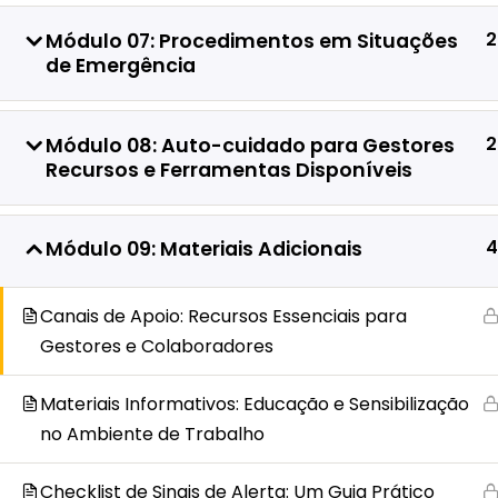
2
Módulo 07: Procedimentos em Situações
de Emergência
2
Módulo 08: Auto-cuidado para Gestores
Home
All Courses
Recursos Humanos
Recursos e Ferramentas Disponíveis
4
Módulo 09: Materiais Adicionais
Developed by:
Avid Themes
Powered by
WordPress
Canais de Apoio: Recursos Essenciais para
Gestores e Colaboradores
Materiais Informativos: Educação e Sensibilização
no Ambiente de Trabalho
Checklist de Sinais de Alerta: Um Guia Prático