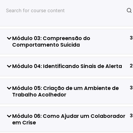
Skip
4
Módulo 02: A Importância da Prevenção
to
ao Suicídio no Ambiente de Trabalho
content
3
Módulo 03: Compreensão do
Comportamento Suicida
Home
Cursos
2
Módulo 04: Identificando Sinais de Alerta
3
Módulo 05: Criação de um Ambiente de
Trabalho Acolhedor
3
Módulo 06: Como Ajudar um Colaborador
em Crise