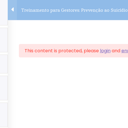
Treinamento para Gestores: Prevenção ao Suicídi
Site de Treinamento & Workshop
This content is protected, please
login
and
enr
Login
Quallity Psi
LabCarreiras
QVagas