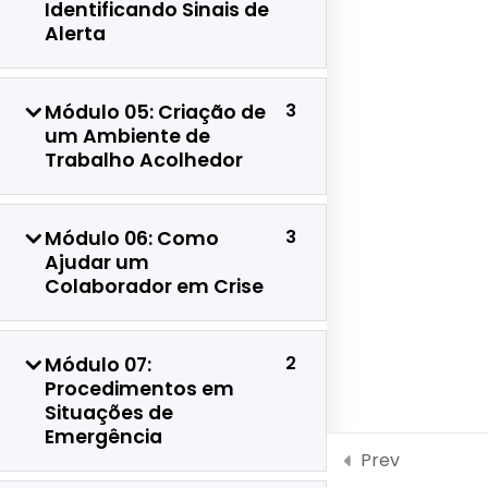
Identificando Sinais de
Developed by:
Avid Themes
Alerta
Powered by
WordPress
3
Módulo 05: Criação de
um Ambiente de
Trabalho Acolhedor
3
Módulo 06: Como
Ajudar um
Colaborador em Crise
2
Módulo 07:
Procedimentos em
Situações de
Fale Conosco!
Emergência
Prev
Open
chaty