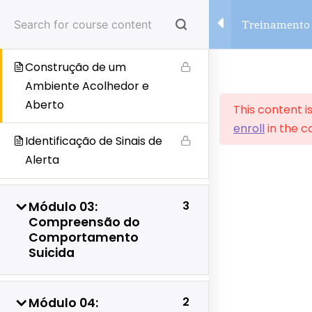
Skip
O Papel dos Gestores na
Treinamento 
to
Prevenção ao Suicídio
Suicídio no 
content
Construção de um
Ambiente Acolhedor e
Aberto
This content i
enroll
in the c
Site de Treinamento &
Identificação de Sinais de
Workshop
Alerta
3
Módulo 03:
Compreensão do
Comportamento
Suicida
Home
All Courses
Recursos Humanos
2
Módulo 04: